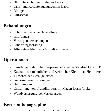
Blutuntersuchungen / kleines Labor
Urin- und Kotuntersuchungen im Labor
Röntgen
Ultraschall
Behandlungen
Schulmedizinische Behandlung
Impfungen
Vorsorgeuntersuchungen
ä
Ern
hrungsberatung
Alternative Medizin - Grundkenntnisse
Operationen
S
ä
mtliche in der Kleintierpraxis anfallende Standard Op's, z.B.:
Kastrationen männlicher und weiblicher Klein- und Heimtiere
Tumoren der Gesäugeleisten
Gebärmutterentzündungen
Hauttumoren
Entfernung von Fremdkörpern im Magen-Darm-Trakt
Wundversorgung bei Verletzungen
Kernspintomographie